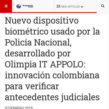
ESTÁ AQUÍ:
INNOVACIÓN
23
NEW ARTICLES
Nuevo dispositivo
biométrico usado por la
Policía Nacional,
desarrollado por
Olimpia IT APPOLO:
innovación colombiana
para verificar
antecedentes judiciales
En sólo 2 meses de su puesta en operación, APPOLO de
la Policía Nacional, realizó 38.240 validaciones de
07 FEBRERO 2019