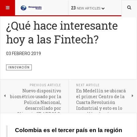
ESTÁ AQUÍ:
INNOVACIÓN
23
NEW ARTICLES
¿Qué hace interesante
hoy a las Fintech?
El mercado Fintech moverá, en los próximos 5 años, 150
03 FEBRERO 2019
trillones de dólares en el mundo
INNOVACIÓN
PREVIOUS ARTICLE
NEXT ARTICLE
Nuevo dispositivo
En Medellín se ubicará
biométrico usado por la
el primer Centro de la
Policía Nacional,
Cuarta Revolución
desarrollado por
Industrial y esto es lo
Olimpia IT APPOLO:
que allí se hará
innovación colombiana
para verificar
Colombia es el tercer país en la región
antecedentes judiciales