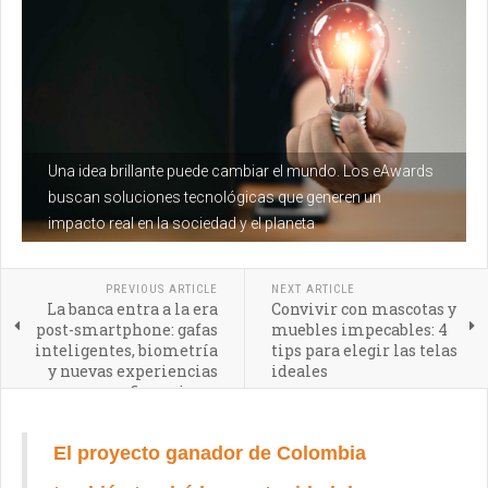
Una idea brillante puede cambiar el mundo. Los eAwards
buscan soluciones tecnológicas que generen un
impacto real en la sociedad y el planeta
PREVIOUS ARTICLE
NEXT ARTICLE
La banca entra a la era
Convivir con mascotas y
post-smartphone: gafas
muebles impecables: 4
inteligentes, biometría
tips para elegir las telas
y nuevas experiencias
ideales
financieras
El proyecto ganador de Colombia