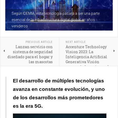
Según IDEMIA, esta tecnología pasará a ser una parte
esencial de la infraestructura digital global en años
venideros
PREVIOUS ARTICLE
NEXT ARTICLE
Lanzan servicio con
Accenture Technology
sistema de seguridad
Vision 2023: La
diseñado para el hogar y
Inteligencia Artificial
las mascotas
Generativa Visión
marcará el comienzo de
un nuevo y audaz futuro
para las empresas
El desarrollo de múltiples tecnologías
avanza en constante evolución, y uno
de los desarrollos más prometedores
es la era 5G.