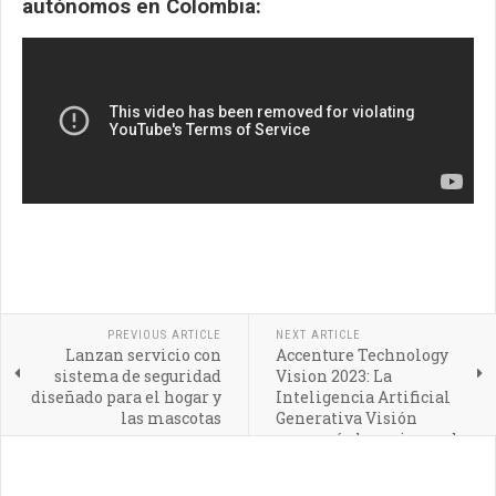
autónomos en Colombia:
PREVIOUS ARTICLE
NEXT ARTICLE
Lanzan servicio con
Accenture Technology
sistema de seguridad
Vision 2023: La
diseñado para el hogar y
Inteligencia Artificial
las mascotas
Generativa Visión
marcará el comienzo de
un nuevo y audaz futuro
para las empresas