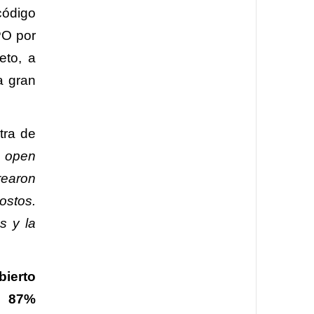
código
PO por
eto, a
a gran
tra de
n open
rearon
ostos.
s y la
ierto
l 87%