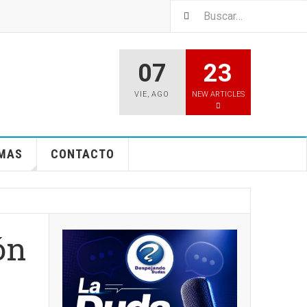
07
23
VIE
,
AGO
NEW ARTICLES
EMAS
CONTACTO
ón