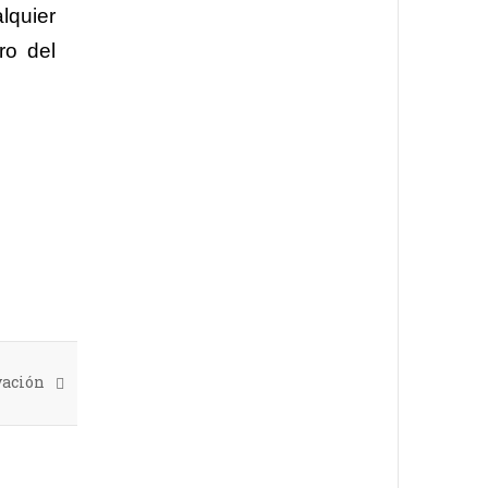
lquier
ro del
vación