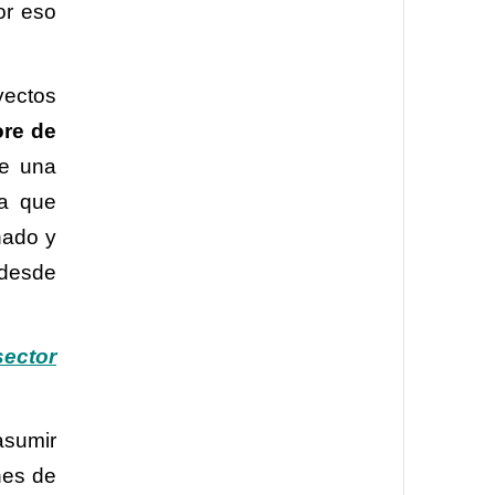
or eso
yectos
ore de
de una
da que
nado y
 desde
sector
asumir
nes de