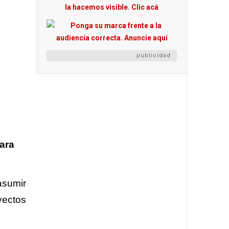
publicidad
ara
asumir
yectos