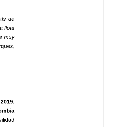
aís de
 flota
de muy
rquez,
 2019,
lombia
ilidad