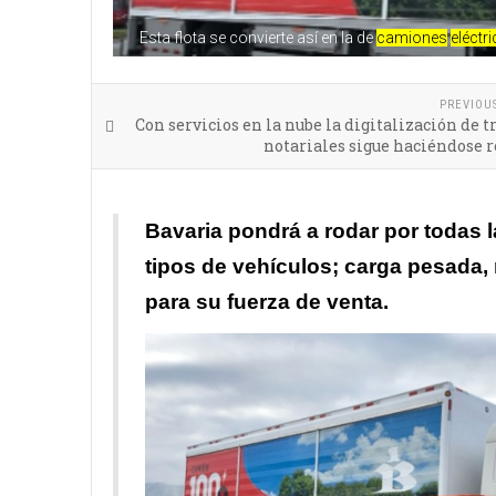
Esta flota se convierte así en la de
camiones
eléctr
PREVIOU
Con servicios en la nube la digitalización de 
notariales sigue haciéndose 
Bavaria pondrá a rodar por todas l
tipos de vehículos; carga pesada,
para su fuerza de venta.