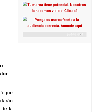
publicidad
mo
alor
ió que
odarán
 de la