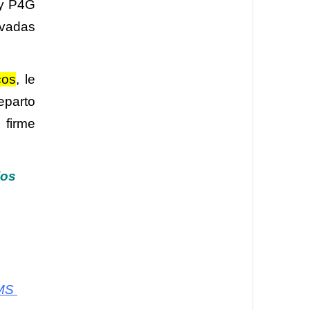
 y P4G
ivadas
cos
, le
eparto
 firme
los
MS