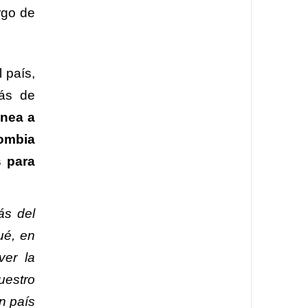
rgo de
 país,
más de
inea a
lombia
s para
ás del
ué, en
ver la
uestro
n país