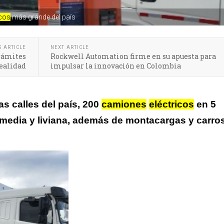
icos
más grande del país
S ARTICLE
NEXT ARTICLE
trámites
Rockwell Automation firme en su apuesta para
realidad
impulsar la innovación en Colombia
as calles del país, 200
camiones
eléctricos
en 5
 media y liviana, además de montacargas y carro