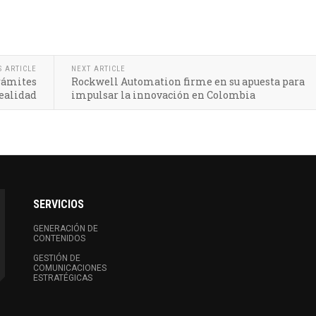
S ARTICLE
NEXT ARTICLE
trámites
Rockwell Automation firme en su apuesta para
realidad
impulsar la innovación en Colombia
SERVICIOS
GENERACIÓN DE
CONTENIDOS
GESTIÓN DE
COMUNICACIONES
ESTRATÉGICAS