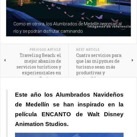
Como en otrora, los Alumbrados de Medellín regresan al
río y se podrán disfrutar caminando
PREVIOUS ARTICLE
NEXT ARTICLE
Traveling Beach: el
Cuatro servicios para
mejor abanico de
que las mipymes de
servicios turísticos y
turismo sean más
experienciales en
productivas y
Cartagena
sostenibles
Este año los Alumbrados Navideños
de Medellín se han inspirado en la
película ENCANTO de Walt Disney
Animation Studios.