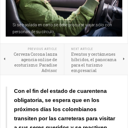
Si se traslada en carro se debe procurar viajar sólo con
personas de su círculo
PREVIOUS ARTICLE
NEXT ARTICLE
Cerveza Corona lanza
Eventos y certámenes
agencia online de
híbridos, el panorama
ecoturismo: Paradise
para el turismo
Advisor
empresarial
Con el fin del estado de cuarentena
obligatoria, se espera que en los
próximos días los colombianos
transiten por las carreteras para visitar
a sus seres queridos y se reactiven