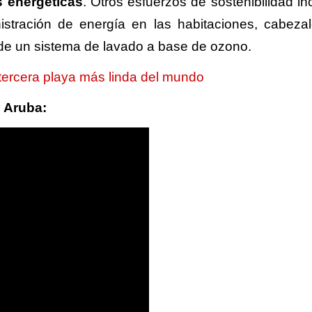
 energéticas
. Otros esfuerzos de sostenibilidad in
istración de energía en las habitaciones, cabeza
o de un sistema de lavado a base de ozono.
 tercera playa más linda del mundo
de Aruba: