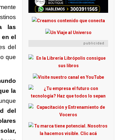
amente
stinos
a las
 en el
publicidad
es del
lo que
 mundo
que la
Aunque
ad del
lares
solar,