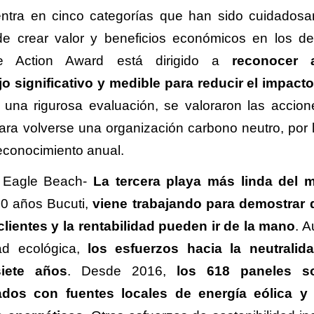
ntra en cinco categorías que han sido cuidados
de crear valor y beneficios económicos en los de
mate Action Award está dirigido a
reconocer 
o significativo y medible para reducir el impacto
una rigurosa evaluación, se valoraron las accion
ra volverse una organización carbono neutro, por 
 reconocimiento anual.
e Eagle Beach-
La tercera playa más linda del
30 años Bucuti,
viene trabajando para demostrar 
 clientes y la rentabilidad pueden ir de la mano
. 
ad ecológica,
los esfuerzos hacia la neutralid
iete años
. Desde 2016,
los 618 paneles so
ados con fuentes locales de energía eólica y 