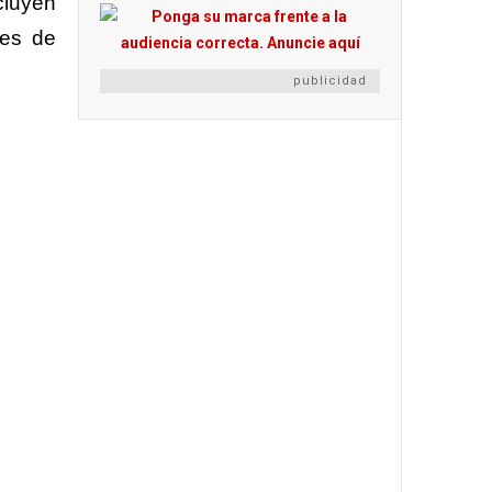
cluyen
les de
publicidad