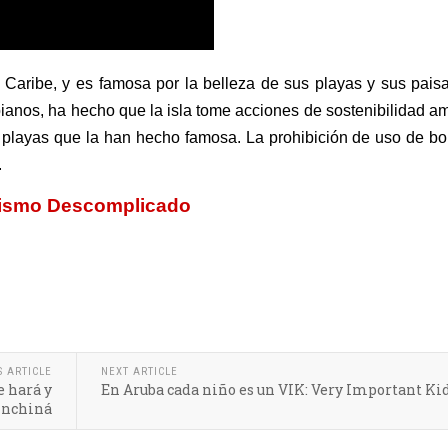
 Caribe, y es famosa por la belleza de sus playas y sus paisa
ubianos, ha hecho que la isla tome acciones de sostenibilidad a
 playas que la han hecho famosa. La prohibición de uso de bo
s.
rismo Descomplicado
S ARTICLE
NEXT ARTICLE
e hará y
En Aruba cada niño es un VIK: Very Important Ki
inchiná