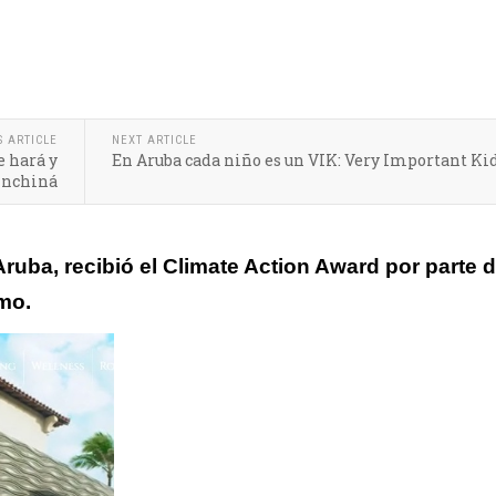
tisfacción de los clientes y rentabilidad pueden ir de la mano
S ARTICLE
NEXT ARTICLE
e hará y
En Aruba cada niño es un VIK: Very Important Ki
inchiná
ruba, recibió el Climate Action Award por parte d
mo.