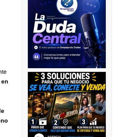
nte
 en
de
ono