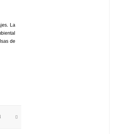
jes. La
mbiental
lsas de
d