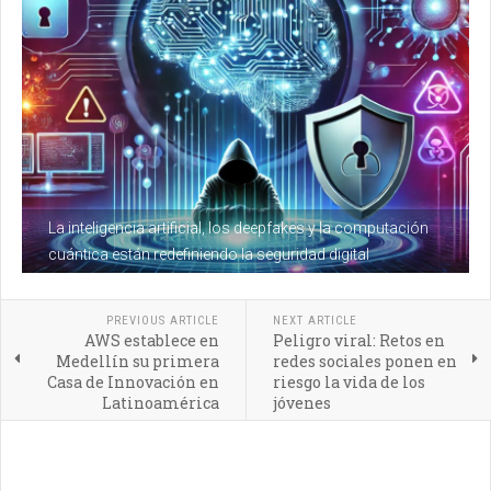
La inteligencia artificial, los deepfakes y la computación
cuántica están redefiniendo la seguridad digital
PREVIOUS ARTICLE
NEXT ARTICLE
AWS establece en
Peligro viral: Retos en
Medellín su primera
redes sociales ponen en
Casa de Innovación en
riesgo la vida de los
Latinoamérica
jóvenes