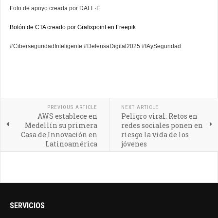
Foto de apoyo creada por DALL·E
Botón de CTA creado por Grafixpoint en Freepik
#CiberseguridadInteligente #DefensaDigital2025 #IAySeguridad
PREVIOUS ARTICLE
NEXT ARTICLE
AWS establece en
Peligro viral: Retos en
Medellín su primera
redes sociales ponen en
Casa de Innovación en
riesgo la vida de los
Latinoamérica
jóvenes
SERVICIOS