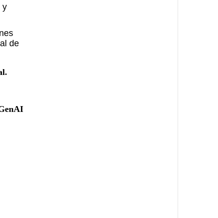
 y
ones
al de
l.
 #GenAI