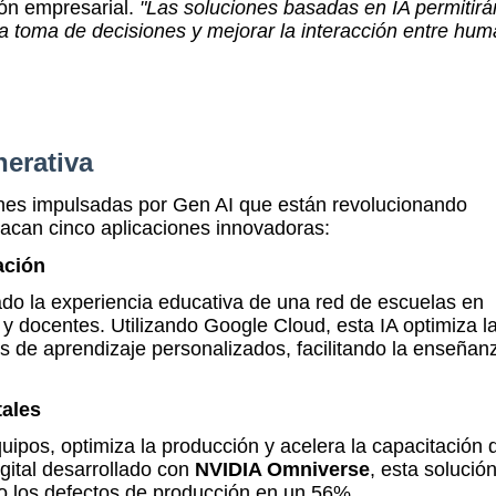
ión empresarial.
"Las soluciones basadas en IA permitirá
la toma de decisiones y mejorar la interacción entre hu
nerativa
ones impulsadas por Gen AI que están revolucionando
stacan cinco aplicaciones innovadoras:
ación
do la experiencia educativa de una red de escuelas en
y docentes. Utilizando Google Cloud, esta IA optimiza l
s de aprendizaje personalizados, facilitando la enseñan
tales
uipos, optimiza la producción y acelera la capacitación 
ital desarrollado con
NVIDIA Omniverse
, esta solució
do los defectos de producción en un 56%.