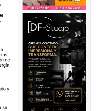
o
el
s
la
ctos
ón de
ergía.
rio y
a se