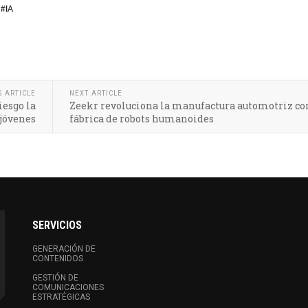
 #IA
S ARTICLE
NEXT ARTICLE
iesgo la
Zeekr revoluciona la manufactura automotriz co
 jóvenes
fábrica de robots humanoides
SERVICIOS
GENERACIÓN DE
CONTENIDOS
GESTIÓN DE
COMUNICACIONES
ESTRATÉGICAS