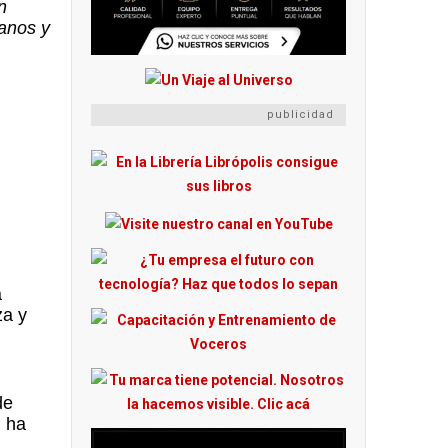
n
manos y
publicidad
a
za y
de
n ha