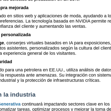
mpra mejorada
do en sitios web y aplicaciones de moda, ayudando a l
referencias. La tecnología basada en NVIDIA permite re
nfianza del cliente y aumentando las ventas.
n personalizada
ge
, conserjes virtuales basados en IA para exposiciones
tos asistentes, personalizados según la cultura del clien
a experiencia general de los visitantes.
uridad
ado para una petrolera en EE.UU., utiliza análisis de dato
r la respuesta ante amenazas. Su integración con sistem
dustrial y la protección de infraestructuras críticas.
n la industria
 Generativa
continuará impactando sectores clave en los
matizar tareas, optimizar procesos y mejorar la toma d