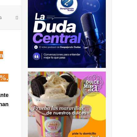
n
n
0%.
ante
 han
,