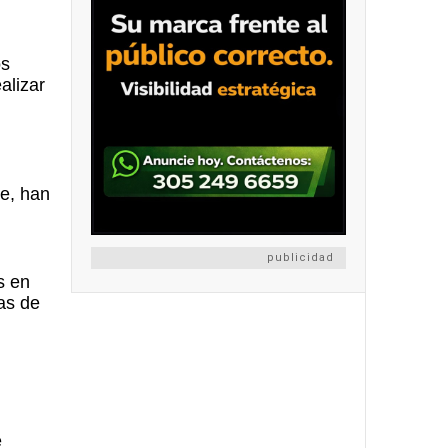
os
alizar
,
te, han
publicidad
s en
as de
e