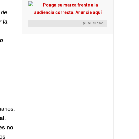
 de
 la
publicidad
 o
arios.
al
.
es no
los