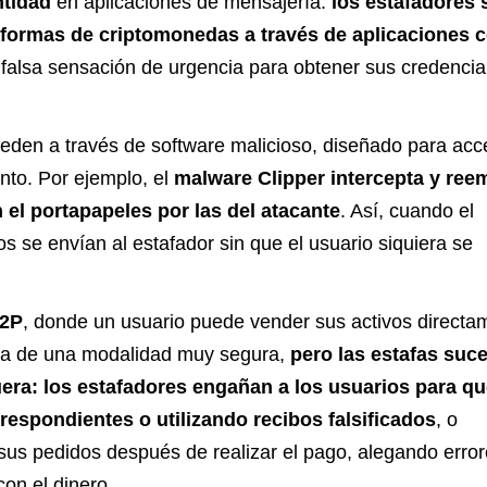
ntidad
en aplicaciones de mensajería:
los estafadores 
aformas de criptomonedas a través de aplicaciones
falsa sensación de urgencia para obtener sus credencia
ceden a través de software malicioso, diseñado para acc
nto. Por ejemplo, el
malware Clipper intercepta y ree
n el portapapeles por las del atacante
. Así, cuando el
s se envían al estafador sin que el usuario siquiera se
P2P
, donde un usuario puede vender sus activos directa
rata de una modalidad muy segura,
pero las estafas suc
era: los estafadores engañan a los usuarios para q
rrespondientes o utilizando recibos falsificados
, o
us pedidos después de realizar el pago, alegando error
on el dinero.