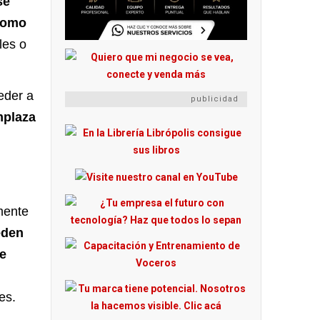
se
 como
les o
eder a
publicidad
mplaza
mente
eden
ue
es.