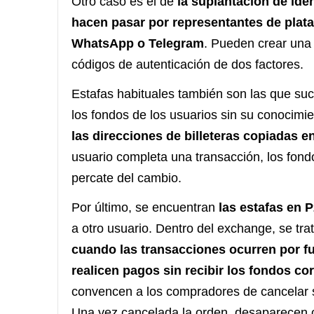
Otro caso es el de
la suplantación de ide
hacen pasar por representantes de plat
WhatsApp o Telegram
. Pueden crear una 
códigos de autenticación de dos factores.
Estafas habituales también son las que su
los fondos de los usuarios sin su conocimie
las direcciones de billeteras copiadas e
usuario completa una transacción, los fondo
percate del cambio.
Por último, se encuentran
las estafas en 
a otro usuario. Dentro del exchange, se t
cuando las transacciones ocurren por fu
realicen pagos sin recibir los fondos co
convencen a los compradores de cancelar s
Una vez cancelada la orden, desaparecen c