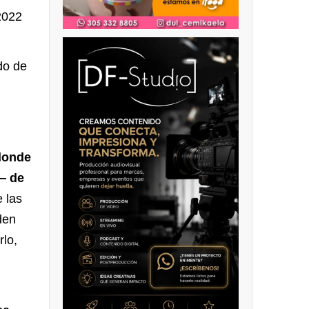
2022
do de
 donde
— de
 las
den
lo,