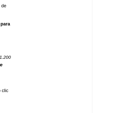
s de
 para
 1.200
re
 clic