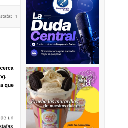
stafar
acerca
ng,
ra que
 de un
stafas