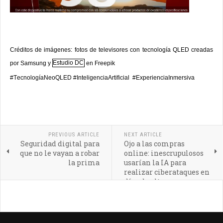
Créditos de imágenes: fotos de televisores con tecnología QLED creadas
por Samsung y
Estudio DC
en Freepik
#
T
ecnologíaNeoQLED #
InteligenciaArtificial
#ExperienciaInmersiva
PREVIOUS ARTICLE
NEXT ARTICLE
Seguridad digital para
Ojo a las compras
que no le vayan a robar
online: inescrupulosos
la prima
usarían la IA para
realizar ciberataques en
días de alto consumo