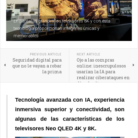
En pantallas grandes los televisores 8K y con esta
tecnología proporcionan imágenes únicas y
memorables
PREVIOUS ARTICLE
NEXT ARTICLE
Seguridad digital para
Ojo a las compras
que no le vayan a robar
online: inescrupulosos
la prima
usarían la IA para
realizar ciberataques en
días de alto consumo
Tecnología avanzada con IA, experiencia
inmersiva superior y conectividad,
son
algunas de las características de los
televisores Neo QLED 4K y 8K.