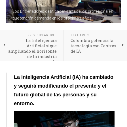
Los Entrenadores de IA hacen parte de los profesionales
que tendrán demanda en los próximos años
PREVIOUS ARTICLE
NEXT ARTICLE
La Inteligencia
Colombia potencia la
Artificial sigue
tecnología con Centros
ampliando el horizonte
de IA
de la industria
automotriz
La Inteligencia Artificial (IA) ha cambiado
y seguirá modificando el presente y el
futuro global de las personas y su
entorno.