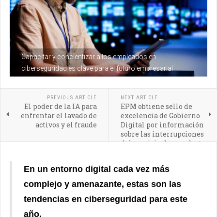
Capacitar y concientizar a los empleados en
ciberseguridad es clave para el futuro empresarial
PREVIOUS ARTICLE
NEXT ARTICLE
El poder de la IA para
EPM obtiene sello de
enfrentar el lavado de
excelencia de Gobierno
activos y el fraude
Digital por información
sobre las interrupciones
del servicio de acueducto
En un entorno digital cada vez más
complejo y amenazante, estas son las
tendencias en ciberseguridad para este
año.