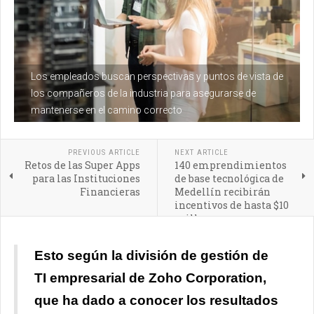
Los empleados buscan perspectivas y puntos de vista de
los compañeros de la industria para asegurarse de
mantenerse en el camino correcto
PREVIOUS ARTICLE
NEXT ARTICLE
Retos de las Super Apps
140 emprendimientos
para las Instituciones
de base tecnológica de
Financieras
Medellín recibirán
incentivos de hasta $10
millones
Esto según la división de gestión de
TI empresarial de Zoho Corporation,
que ha dado a conocer los resultados