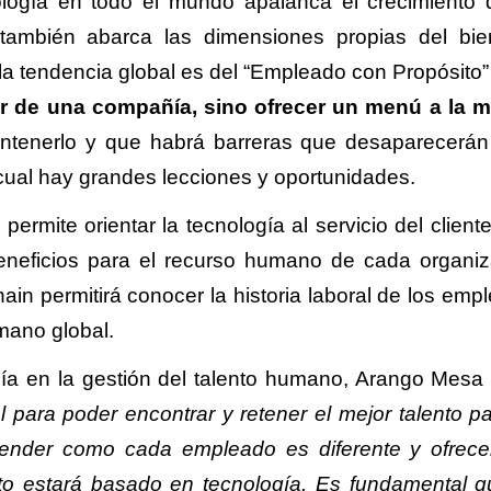
ología en todo el mundo apalanca el crecimiento 
 también abarca las dimensiones propias del bie
a tendencia global es del “Empleado con Propósito”
er de una compañía, sino ofrecer un menú a la 
antenerlo y que habrá barreras que desaparecerán
a cual hay grandes lecciones y oportunidades.
ermite orientar la tecnología al servicio del cliente
eneficios para el recurso humano de cada organiz
in permitirá conocer la historia laboral de los emp
mano global.
gía en la gestión del talento humano, Arango Mesa 
l para poder encontrar y retener el mejor talento pa
ntender como cada empleado es diferente y ofrece
to estará basado en tecnología. Es fundamental q