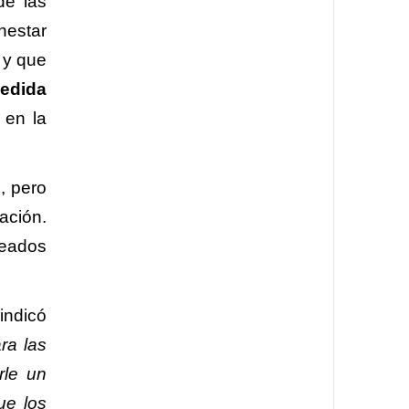
de las
nestar
 y que
medida
 en la
, pero
ación.
leados
indicó
ra las
rle un
ue los