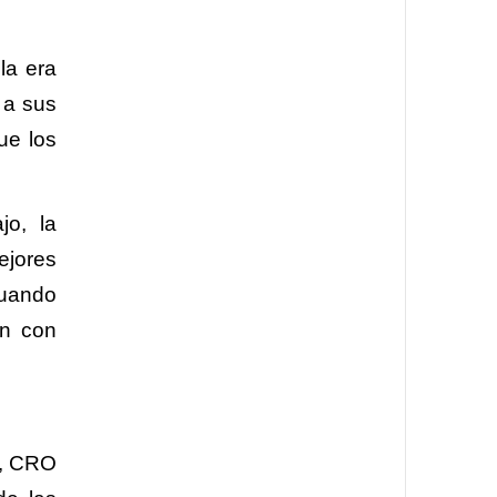
la era
 a sus
ue los
jo, la
ejores
cuando
an con
a, CRO