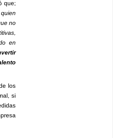
ó que;
 quien
que no
tivas,
ndo en
vertir
alento
de los
al, si
edidas
mpresa