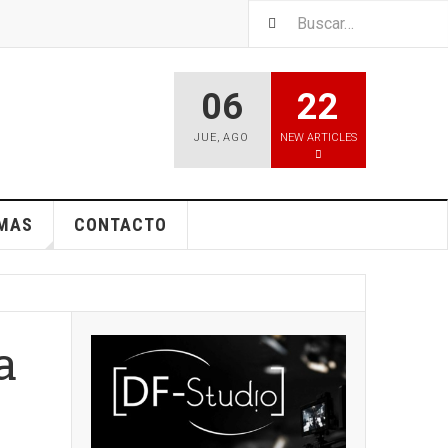
06
22
JUE
,
AGO
NEW ARTICLES
EMAS
CONTACTO
a