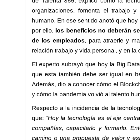
de Talenta 365, explicó como la tecn
organizaciones, fomenta el trabajo y
humano. En ese sentido anotó que hoy l
por ello,
los beneficios no deberán s
de los empleados
, para atraerle y m
relación trabajo y vida personal, y en l
El experto subrayó que hoy la Big Data p
que esta también debe ser igual en b
Además, dio a conocer cómo el Blockcha
y cómo la pandemia volvió al talento hu
Respecto a la incidencia de la tecnolo
que:
“Hoy la tecnología es el eje centra
compañías, capacitarlo y formarlo. E
camino o una propuesta de valor y es