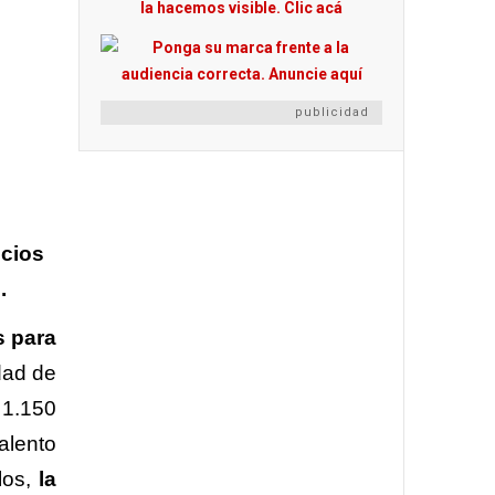
publicidad
icios
.
s para
dad de
 1.150
talento
llos,
la