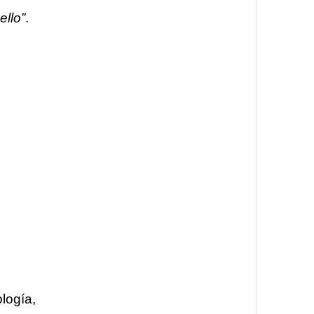
ello”
.
logía,