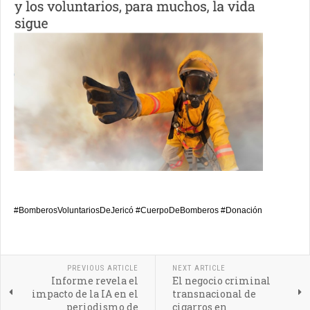
#BomberosVoluntariosDeJericó #CuerpoDeBomberos #Donación
PREVIOUS ARTICLE
NEXT ARTICLE
Informe revela el
El negocio criminal
impacto de la IA en el
transnacional de
periodismo de
cigarros en