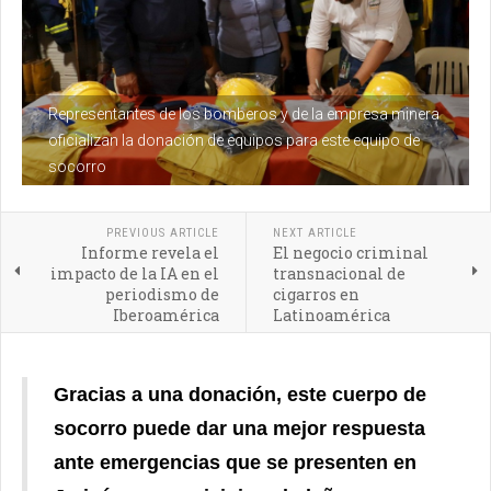
Representantes de los bomberos y de la empresa minera
oficializan la donación de equipos para este equipo de
socorro
PREVIOUS ARTICLE
NEXT ARTICLE
Informe revela el
El negocio criminal
impacto de la IA en el
transnacional de
periodismo de
cigarros en
Iberoamérica
Latinoamérica
Gracias a una donación, este cuerpo de
socorro
puede dar una mejor respuesta
ante emergencias que se presenten en