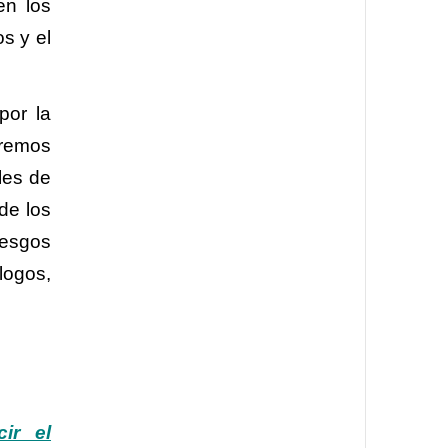
en los
os y el
por la
eremos
les de
de los
iesgos
logos,
ir el