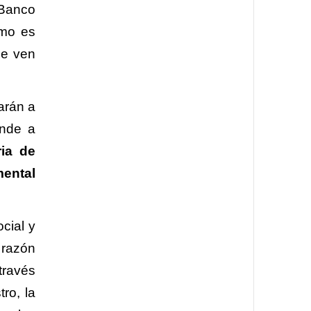
 Banco
omo es
ue ven
arán a
ende a
ria de
mental
cial y
, razón
través
ro, la