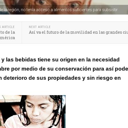
e la región, no tenía acceso a alimentos suficientes para subsistir
S ARTICLE
NEXT ARTICLE
to de la
Así va el futuro de la movilidad en las grandes c
américa
y las bebidas tiene su origen en la necesidad
bre por medio de su conservación para así pode
 deterioro de sus propiedades y sin riesgo en