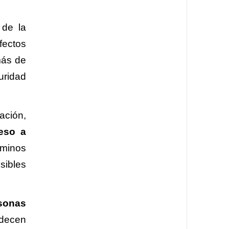
 de la
fectos
más de
uridad
ación,
ceso a
rminos
sibles
sonas
adecen