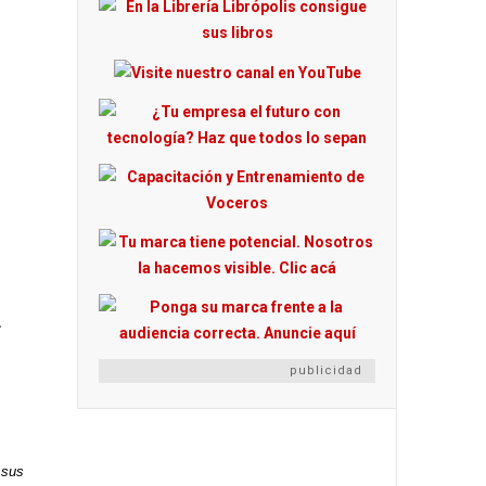
a
publicidad
 sus