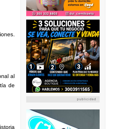
iones.
nal al
tía de
publicidad
storia