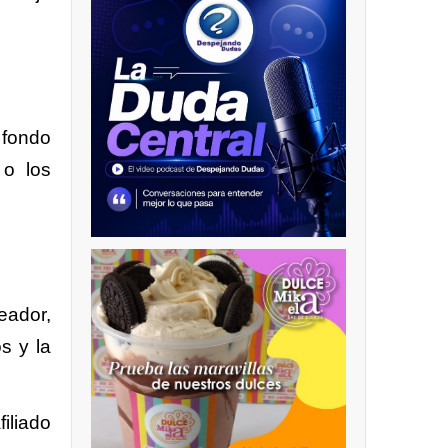
 fondo
 o los
eador,
s y la
iliado