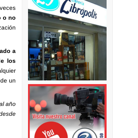
 veces
o o no
zación
mado a
de los
lquier
 de un
al año
 desde