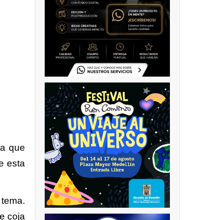
na que
e esta
 tema.
e coja