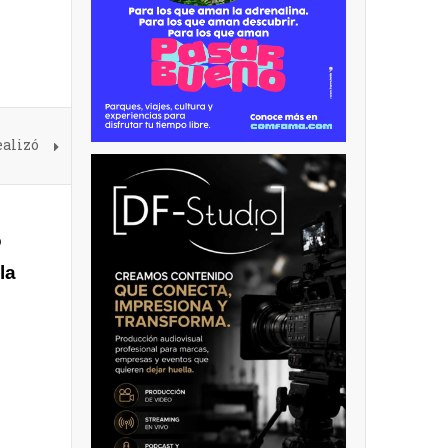
ealizó
o
la