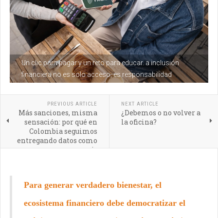
Un clic para pagar y un reto para educar. a inclusión
financiera no es solo acceso, es responsabilidad
PREVIOUS ARTICLE
NEXT ARTICLE
Más sanciones, misma
¿Debemos o no volver a
sensación: por qué en
la oficina?
Colombia seguimos
entregando datos como
peaje
Para generar verdadero bienestar, el
ecosistema financiero debe democratizar el