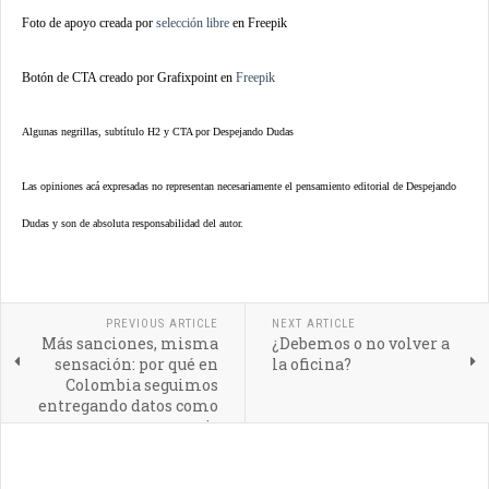
Foto de apoyo creada por
selección libre
en
Freepik
Botón de CTA creado por Grafixpoint en
Freepik
Algunas negrillas, subtítulo H2 y CTA por Despejando Dudas
Las opiniones acá expresadas no representan necesariamente el pensamiento editorial de Despejando
Dudas y son de absoluta responsabilidad del autor.
PREVIOUS ARTICLE
NEXT ARTICLE
Más sanciones, misma
¿Debemos o no volver a
sensación: por qué en
la oficina?
Colombia seguimos
entregando datos como
peaje