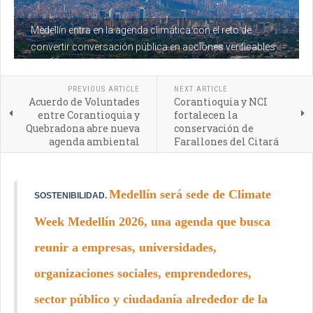
Medellín entra en la agenda climática con el reto de
convertir conversación pública en acciones verificables
PREVIOUS ARTICLE
NEXT ARTICLE
Acuerdo de Voluntades
Corantioquia y NCI
entre Corantioquia y
fortalecen la
Quebradona abre nueva
conservación de
agenda ambiental
Farallones del Citará
Medellín será sede de Climate
SOSTENIBILIDAD.
Week Medellín 2026, una agenda que busca
reunir a empresas, universidades,
organizaciones sociales, emprendedores,
sector público y ciudadanía alrededor de la