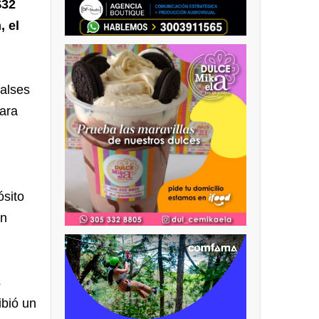
$32
, el
balses
ara
ósito
un
s
ibió un