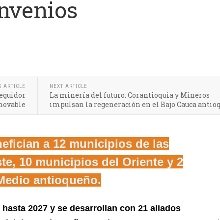
nvenios
s de acción comunal y les robustece sus procesos de liderazgo
S ARTICLE
NEXT ARTICLE
seguidor
La minería del futuro: Corantioquia y Mineros
enovable
impulsan la regeneración en el Bajo Cauca antio
efician a 12 municipios de las
e, 10 municipios del Oriente y 2
Medio antioqueño.
hasta 2027 y se desarrollan con 21 aliados