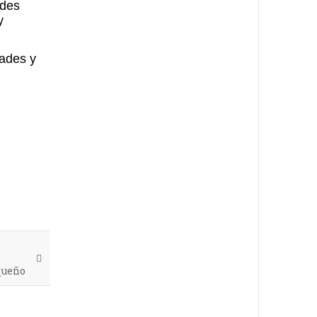
ades
y
dades y
queño