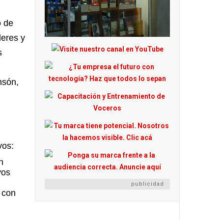
o de
deres y
s
nsón,
vos:
n
vos
publicidad
 con