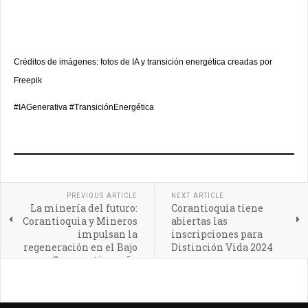
Créditos de imágenes: fotos de IA y transición energética creadas por
Freepik
#IAGenerativa #TransiciónEnergética
PREVIOUS ARTICLE
NEXT ARTICLE
La minería del futuro:
Corantioquia tiene
Corantioquia y Mineros
abiertas las
impulsan la
inscripciones para
regeneración en el Bajo
Distinción Vida 2024
Cauca antioqueño