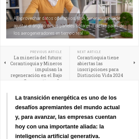
Al aprovechar datos operativos, la IA generativa, puede
ajustar el ángulo de los paneles solares o de las palas de
los aerogeneradores en tiempo real
PREVIOUS ARTICLE
NEXT ARTICLE
La minería del futuro:
Corantioquia tiene
Corantioquia y Mineros
abiertas las
impulsan la
inscripciones para
regeneración en el Bajo
Distinción Vida 2024
Cauca antioqueño
La transición energética es uno de los
desafíos apremiantes del mundo actual
y, para avanzar, las empresas cuentan
hoy con una importante aliada: la
inteligencia artificial generativa.