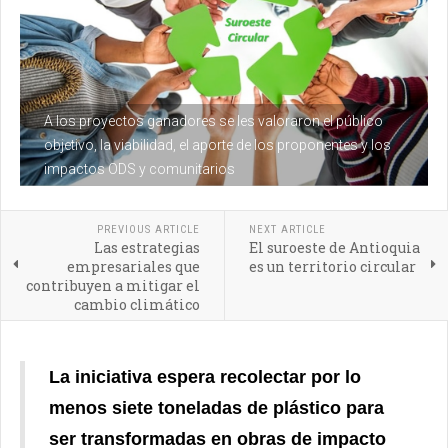
A los proyectos ganadores se les valoraron el público
objetivo, la viabilidad, el aporte de los proponentes y los
impactos ODS y comunitarios
PREVIOUS ARTICLE
NEXT ARTICLE
Las estrategias
El suroeste de Antioquia
empresariales que
es un territorio circular
contribuyen a mitigar el
cambio climático
La iniciativa espera recolectar por lo
menos siete toneladas de plástico para
ser transformadas en obras de impacto