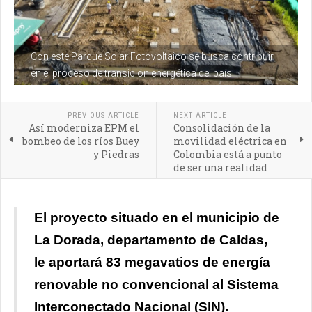
Con este Parque Solar Fotovoltaico se busca contribuir
en el proceso de transición energética del país
PREVIOUS ARTICLE
NEXT ARTICLE
Así moderniza EPM el
Consolidación de la
bombeo de los ríos Buey
movilidad eléctrica en
y Piedras
Colombia está a punto
de ser una realidad
El proyecto situado en el municipio de
La Dorada, departamento de Caldas,
le aportará 83 megavatios de energía
renovable no convencional al Sistema
Interconectado Nacional (SIN).