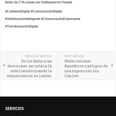
Botón de CTA creado por Grafixpoint en Freepik
#CarteleríaDigital #ComunicaciónDigital
#SeñalizaciónInteligente
#ComunicaciónEmpresarial
#TransformaciónDigital
PREVIOUS ARTICLE
NEXT ARTICLE
De los datos a las
Redes sociales:
decisiones: así está la IA
Beneficios y peligros de
está transformando la
una exposición sin
comunicación en LatAm
límites
SERVICIOS