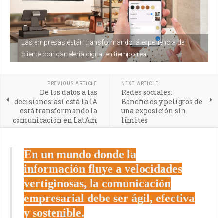
Las empresas están transformando la experiencia del
cliente con cartelería digital en tiempo real
PREVIOUS ARTICLE
NEXT ARTICLE
De los datos a las
Redes sociales:
decisiones: así está la IA
Beneficios y peligros de
está transformando la
una exposición sin
comunicación en LatAm
límites
En un mundo donde la
información fluye a velocidades
vertiginosas, la comunicación
empresarial debe ser ágil, efectiva
y sostenible.