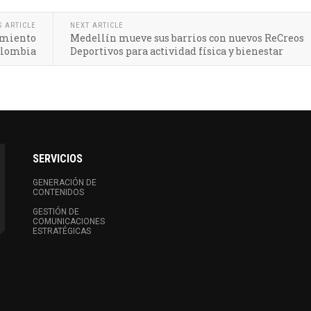
S ARTICLE
NEXT ARTICLE
imiento
Medellín mueve sus barrios con nuevos ReCreos
Colombia
Deportivos para actividad física y bienestar
SERVICIOS
GENERACIÓN DE
CONTENIDOS
GESTIÓN DE
COMUNICACIONES
ESTRATÉGICAS