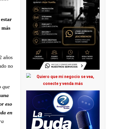
 estar
o más
2 años
ndo no
o que
 una
or eso
ada en
ra