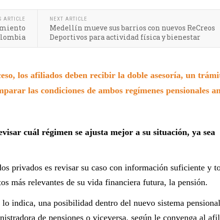
S ARTICLE
NEXT ARTICLE
imiento
Medellín mueve sus barrios con nuevos ReCreos
Colombia
Deportivos para actividad física y bienestar
eso, los afiliados deben recibir la doble asesoría, un trámi
omparar las condiciones de ambos regímenes pensionales an
isar cuál régimen se ajusta mejor a su situación, ya sea
os privados es revisar su caso con información suficiente y 
os más relevantes de su vida financiera futura, la pensión.
lo indica, una posibilidad dentro del nuevo sistema pensiona
nistradora de pensiones o viceversa, según le convenga al afi