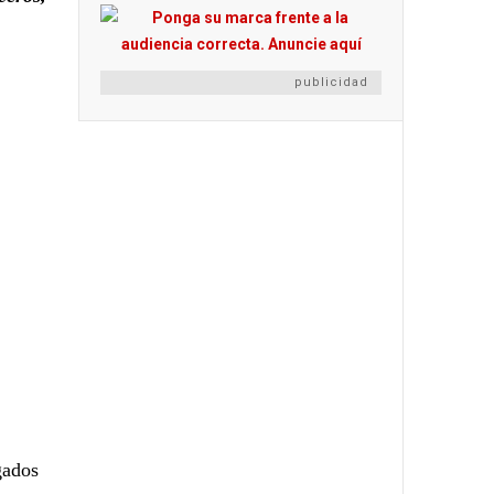
publicidad
gados