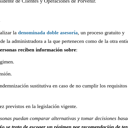
sidente de Clientes y Operaciones de Porvenir.
l
alizar la
denominada doble asesoría
, un proceso gratuito y
 de la administradora a la que pertenecen como de la otra enti
personas reciben información sobre
:
égimen.
nsión.
ndemnización sustitutiva en caso de no cumplir los requisitos
z previstos en la legislación vigente.
rsonas puedan comparar alternativas y tomar decisiones basa
No se trata de escoger un régimen por recomendación de ter