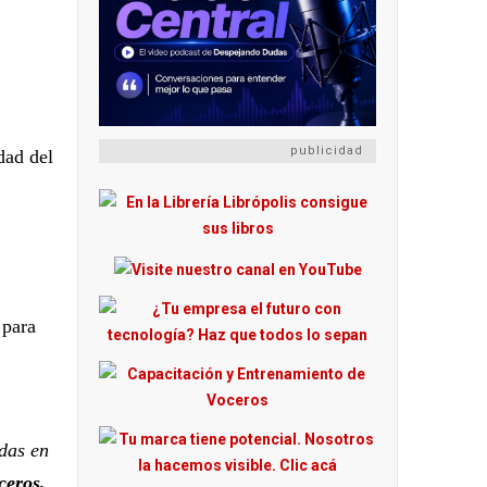
publicidad
dad del
 para
das en
ceros,