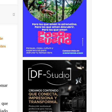
te
tes
tomar
l que
liado