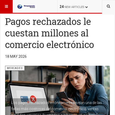
ESTÁ AQUÍ:
MERCADEO
24
NEW ARTICLES
Pagos rechazados le
cuestan millones al
comercio electrónico
18 MAY 2026
MERCADEO
Los pagos rechazados erróneamente revelan una de las
fallas más costosas del comercio electrónico: ventas