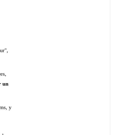
ur",
es,
r un
ms, y