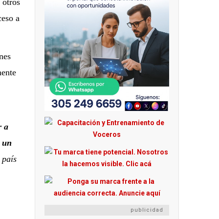
 otros
ceso a
ines
mente
r a
r un
 país
publicidad