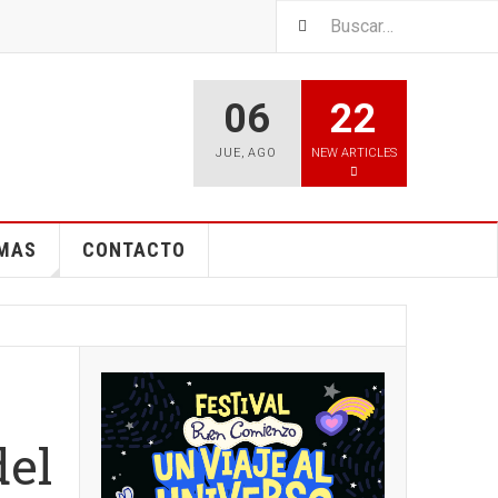
06
22
JUE
,
AGO
NEW ARTICLES
EMAS
CONTACTO
del