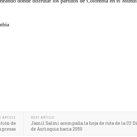
aneando dónde disfrutar los partidos de Colombia en el Mundi
mbia
S ARTICLE
NEXT ARTICLE
stión de
Jamil Salmi acompaña la hoja de ruta de la IU Di
empresas
de Antioquia hacia 2050