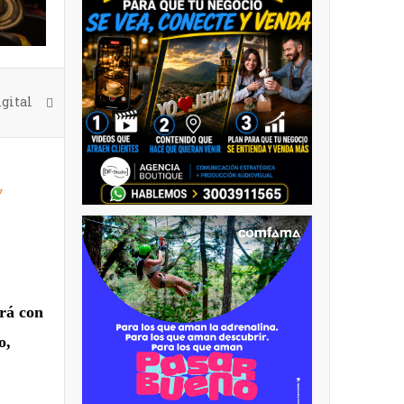
gital
y
ará con
o,