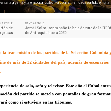
 pantalla gigante y la emoción colectiva convertirán cada partido en una
S ARTICLE
NEXT ARTICLE
stión de
Jamil Salmi acompaña la hoja de ruta de la IU Di
empresas
de Antioquia hacia 2050
a transmisión de los partidos de la Selección Colombia 
cine de más de 32 ciudades del país, además de escenarios
.
riencia de sala, sofá y televisor. Este año el fútbol entr
moción del partido se mezcla con pantallas de gran format
ará como si estuviera en las tribunas.