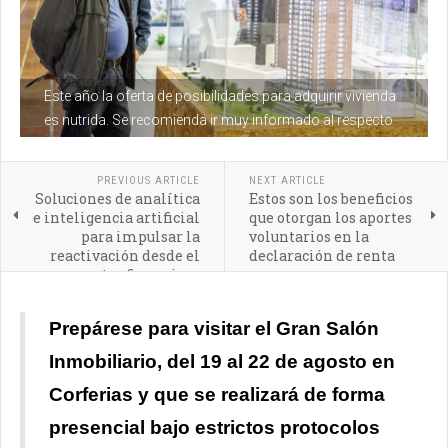
Este año la oferta de posibilidades para adquirir vivienda
es nutrida. Se recomienda ir muy informado al respecto
PREVIOUS ARTICLE
NEXT ARTICLE
Soluciones de analítica
Estos son los beneficios
e inteligencia artificial
que otorgan los aportes
para impulsar la
voluntarios en la
reactivación desde el
declaración de renta
sector financiero
Prepárese para visitar el Gran Salón
Inmobiliario, del 19 al 22 de agosto en
Corferias y que se realizará de forma
presencial bajo estrictos protocolos