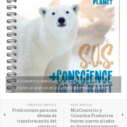
Los cuadernos elaborados a partir de la caña de azúcar,
cumplen un gran rol en el cuidado del medio ambiente
PREVIOUS ARTICLE
NEXT ARTICLE
Predicciones para una
MinComercio y
década de
Colombia Productiva
transformación del
buscan nuevos aliados
comercio
en Bogotá para asesorar