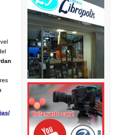
vel
del
rdan
ores
a
ias/