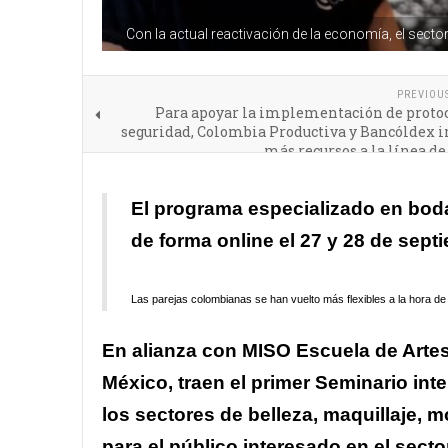
Con la actual reactivación de la economía, el sect
PREVIOU
Para apoyar la implementación de protoc
seguridad, Colombia Productiva y Bancóldex i
más recursos a la línea de
El programa especializado en boda
de forma online el 27 y 28 de sept
Las parejas colombianas se han vuelto más flexibles a la hora d
En alianza con MISO Escuela de Artes 
México, traen el primer Seminario int
los sectores de belleza, maquillaje,
para el público interesado en el sect