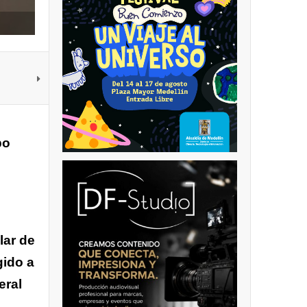
bo
lar de
gido a
eral