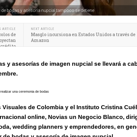
or de bodas y asesoría nupcial tampoco se detiene
S ARTICLE
NEXT ARTICLE
olos de
Masglo incursiona en Estados Unidos a través de
nyectan
Amazon
 crédito
s y asesorías de imagen nupcial se llevará a ca
iembre.
e realizar una ceremonia de bodas
Visuales de Colombia y el Instituto Cristina Cuél
ernacional online, Novias un Negocio Blanco, diri
 moda, wedding planners y emprendedores, en gen
or de bodas y asesoría de imagen nupcial.