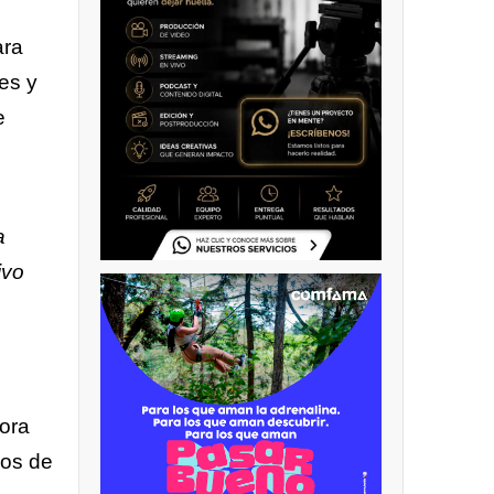
ara
es y
e
a
ivo
dora
ños de