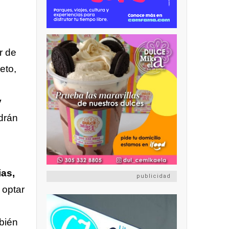
r de
eto,
y
drán
,
ias,
publicidad
 optar
mbién