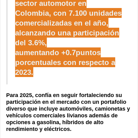
sector automotor en
Colombia, con
7.100
unidades
comercializadas en el año,
alcanzando una participación
del
3
.
6
%,
aumentando +0.7puntos
porcentuales con respecto a
2023.
Para 2025
,
confía en seguir fortaleciendo su
participación en el mercado con un portafolio
diverso que incluye automóviles, camionetas y
vehículos comerciales livianos además de
opciones a gasolina, híbridos de alto
rendimiento y eléctricos.