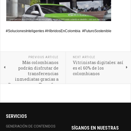
#SolucionesInteligentes #HíbridosEnColombia
#FuturoSostenible
PREVIOUS ARTICLE
NEXT ARTICLE
Más colombianos
Vitrinistas digitales: así
podrán disfrutar de
es el 60% de los
transferencias
colombianos
inmediatas gracias a
Bancoomeva y Transfiya
SERVICIOS
GENERACIÓN DE CONTENIDOS
SÍGANOS EN NUESTRAS