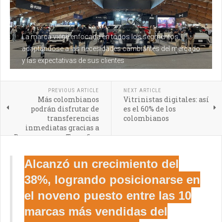
La marca viene enfocada en todos los segmentos,
adaptándose a las necesidades cambiantes del mercado
y las expectativas de sus clientes
PREVIOUS ARTICLE
NEXT ARTICLE
Más colombianos
Vitrinistas digitales: así
podrán disfrutar de
es el 60% de los
transferencias
colombianos
inmediatas gracias a
Bancoomeva y Transfiya
Alcanzó un crecimiento del
38
%, logrando posicionarse en
el noveno puesto entre las 10
marcas más vendidas del