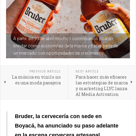
A partir del 23 de abril muchos colombianos podrán
brindar como accionistas de la marca y hacer parte de
un mercado con oportunidades de crecimiento
PREVIOUS ARTICLE
NEXT ARTICLE
La música en vinilo no
Para hacer más eficaces
es una moda pasajera
las estrategias de marca
y marketing LLYC lanza
AI Media Activation
Bruder, la cervecería con sede en
Boyacá, ha anunciado su paso adelante
en la escena cervecera artesanal