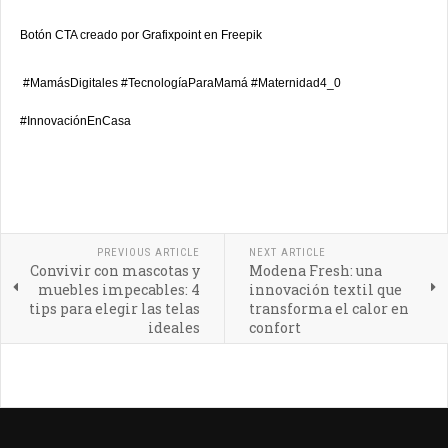
Botón CTA creado por
Grafixpoint en Freepik
#MamásDigitales #TecnologíaParaMamá #Maternidad4_0
#InnovaciónEnCasa
PREVIOUS ARTICLE
NEXT ARTICLE
Convivir con mascotas y
Modena Fresh: una
muebles impecables: 4
innovación textil que
tips para elegir las telas
transforma el calor en
ideales
confort