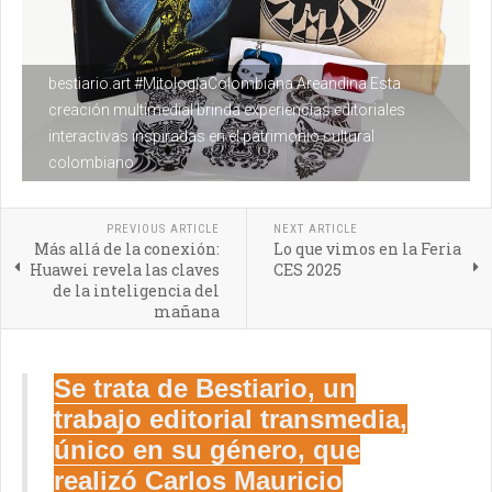
bestiario.art #MitologíaColombiana Areandina Esta
creación multimedial brinda experiencias editoriales
interactivas inspiradas en el patrimonio cultural
colombiano
PREVIOUS ARTICLE
NEXT ARTICLE
Más allá de la conexión:
Lo que vimos en la Feria
Huawei revela las claves
CES 2025
de la inteligencia del
mañana
Se trata de Bestiario, un
trabajo editorial transmedia,
único en su género, que
realizó Carlos Mauricio