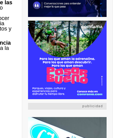
e las
No
ocer
ia
tos y
encia
a la
publicidad