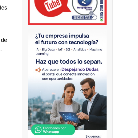
les
 de
.