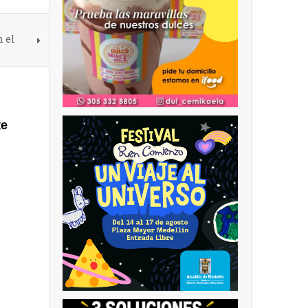
 el
te