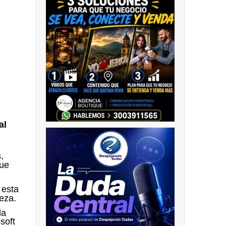
al
,
que
 esta
ieza.
la
soft