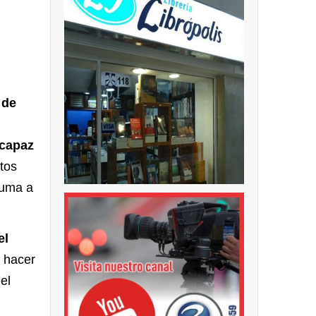
 de
 capaz
tos
suma a
el
 hacer
el