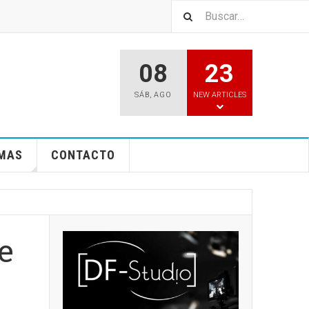
08
23
SÁB
,
AGO
NEW ARTICLES
EMAS
CONTACTO
e