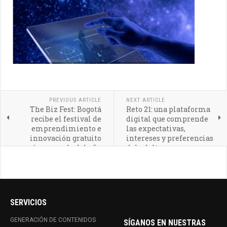
PREVIOUS ARTICLE
NEXT ARTICLE
The Biz Fest: Bogotá
Reto 21: una plataforma
recibe el festival de
digital que comprende
emprendimiento e
las expectativas,
innovación gratuito
intereses y preferencias
más esperado del año
del adulto mayor
SERVICIOS
GENERACIÓN DE CONTENIDOS
SÍGANOS EN NUESTRAS