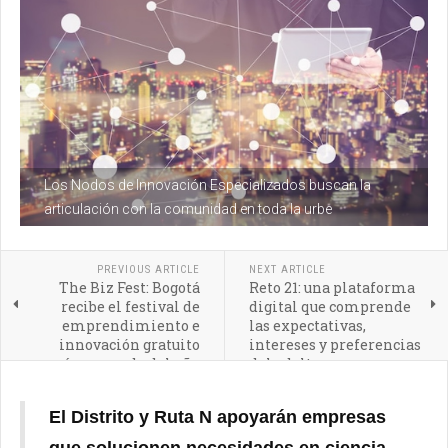
Los Nodos de Innovación Especializados buscan la
articulación con la comunidad en toda la urbe
PREVIOUS ARTICLE
NEXT ARTICLE
The Biz Fest: Bogotá
Reto 21: una plataforma
recibe el festival de
digital que comprende
emprendimiento e
las expectativas,
innovación gratuito
intereses y preferencias
más esperado del año
del adulto mayor
El Distrito y Ruta N apoyarán empresas