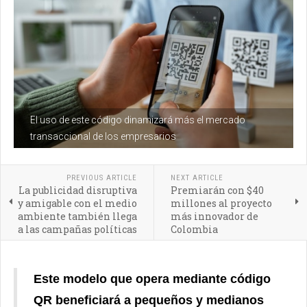
El uso de este código dinamizará más el mercado
transaccional de los empresarios
PREVIOUS ARTICLE
NEXT ARTICLE
La publicidad disruptiva
Premiarán con $40
y amigable con el medio
millones al proyecto
ambiente también llega
más innovador de
a las campañas políticas
Colombia
Este modelo que opera mediante código
QR beneficiará a pequeños y medianos