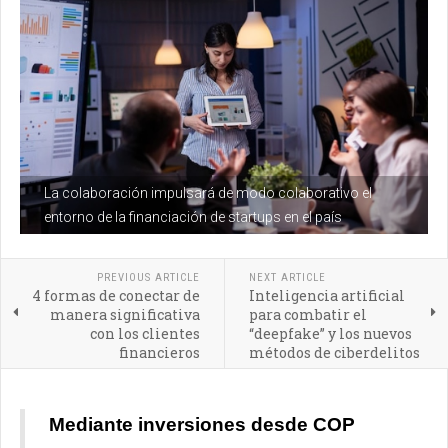
La colaboración impulsará de modo colaborativo el
entorno de la financiación de startups en el país
PREVIOUS ARTICLE
NEXT ARTICLE
4 formas de conectar de
Inteligencia artificial
manera significativa
para combatir el
con los clientes
“deepfake” y los nuevos
financieros
métodos de ciberdelitos
Mediante inversiones desde COP