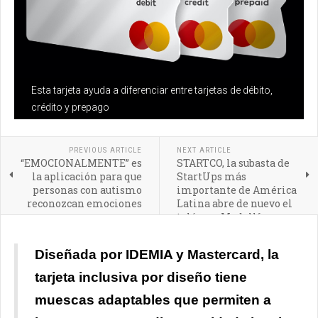
Esta tarjeta ayuda a diferenciar entre tarjetas de débito,
crédito y prepago
PREVIOUS ARTICLE
NEXT ARTICLE
“EMOCIONALMENTE” es
STARTCO, la subasta de
la aplicación para que
StartUps más
personas con autismo
importante de América
reconozcan emociones
Latina abre de nuevo el
telón en Medellín
Diseñada por IDEMIA y Mastercard, la
tarjeta inclusiva por diseño tiene
muescas adaptables que permiten a