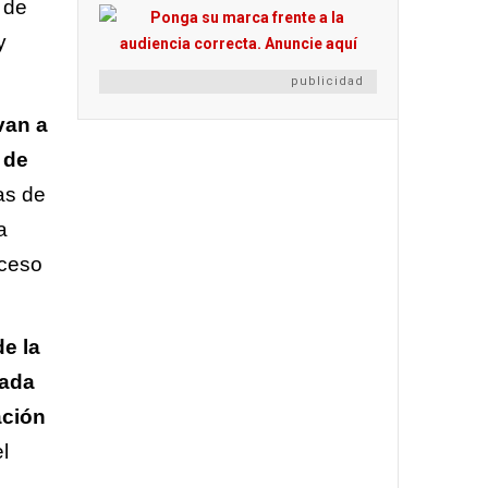
 de
y
publicidad
van a
 de
as de
a
cceso
e la
tada
ación
l