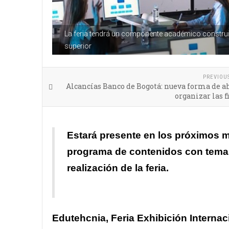
La feria tendrá un componente académico construid
superior
PREVIOU
Alcancías Banco de Bogotá: nueva forma de a
organizar las 
Estará presente en los próximos m
programa de contenidos con temas
realización de la feria.
Edutehcnia, Feria Exhibición Internac