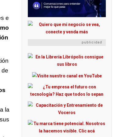
es e
ómo
ión
publicidad
tión
n de
os
a la
 sus