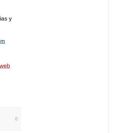
ias y
om
web