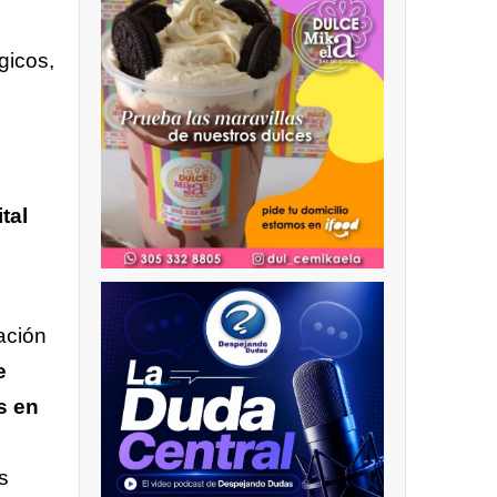
gicos,
tal
ación
e
s en
s