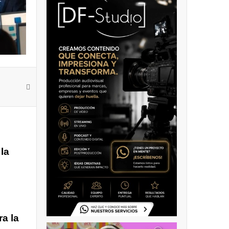
la
ra la