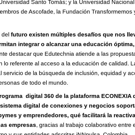
Universidad Santo Tomás; y la Universidad Nacional
iembros de Ascofade, la Fundación Transformemos 
 del
futuro existen múltiples desafíos que nos lle
mitan integrar o alcanzar una educación óptima,
tante destacar que Edutechnia atiende a las propuest
n lo referente al acceso a la educación de calidad. L
al servicio de la búsqueda de inclusión, equidad y a
personas de todo el mundo.
programa digital 360 de la plataforma ECONEXIA d
sistema digital de conexiones y negocios sopor
mes y emprendedores, qué facilitará la reactiv
nas empresas
, gracias al trabajo colaborativo entre e
ismo y sus entidades adscritas iNNpulsa, Colombia