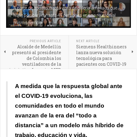
A partir de agosto, habrá vista de galería ampliada que
hace posible ver hasta 49 personas en una reunión al
mismo tiempo
PREVIOUS ARTICLE
NEXT ARTICLE
Alcalde de Medellín
Siemens Healthinners
presentó al presidente
lanza nueva solución
de Colombia los
tecnológica para
ventiladores de la
pacientes con COVID-19
iniciativa InnspiraMED
A medida que la respuesta global ante
el COVID-19 evoluciona, las
comunidades en todo el mundo
avanzan de la era del “todo a
distancia” a un modelo más híbrido de
trabajo, educación y vida.