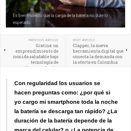
Es bien molesto que la carga de la batería no dure lo
esperado
PREVIOUS ARTICLE
NEXT ARTICLE
Gratina: un
Clapper, la nueva
emprendimiento de
herramienta digital que
comida saludable bajo
conecta la demanda con
tecnología de
la oferta en Colombia
ultracongelación
Con regularidad los usuarios se
hacen preguntas como: ¿por qué si
yo cargo mi smartphone toda la noche
la batería se descarga tan rápido? ¿La
duración de la batería depende de la
marca del celular? o ¿La potencia de