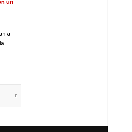
ón un
an a
la