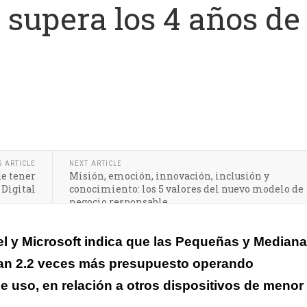
supera los 4 años de
l país tiene por lo menos un computador con más de cuatro años de us
S ARTICLE
NEXT ARTICLE
de tener
Misión, emoción, innovación, inclusión y
 Digital
conocimiento: los 5 valores del nuevo modelo de
negocio responsable
l y Microsoft indica que las Pequeñas y Median
tan 2.2 veces más presupuesto operando
 uso, en relación a otros dispositivos de menor