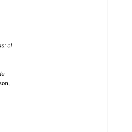
s: el
de
son,