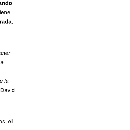
ando
iene
arada
,
ácter
ca
e la
 David
nos,
el