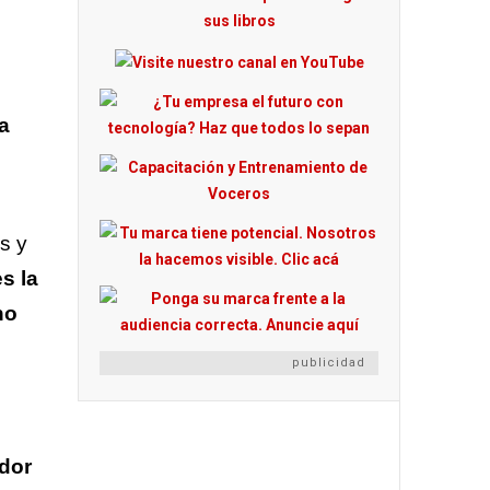
a
s y
s la
no
publicidad
dor