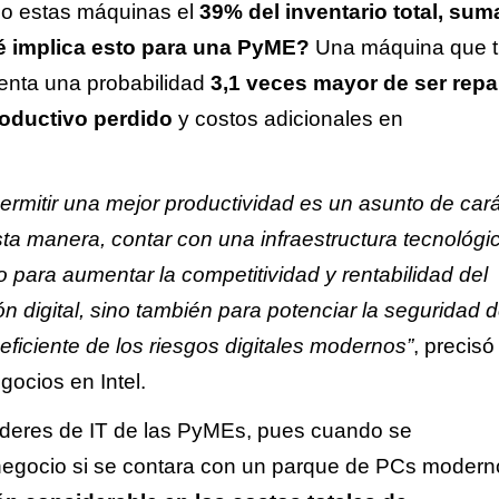
do estas máquinas el
39% del inventario total,
sum
é implica esto para una PyME?
Una máquina que t
enta una probabilidad
3,1 veces mayor de ser rep
roductivo perdido
y costos adicionales en
ermitir una mejor productividad es un asunto de car
sta manera, contar con una infraestructura tecnológi
o para aumentar la competitividad y rentabilidad del
n digital, sino también para potenciar la seguridad d
ficiente de los riesgos digitales modernos”
, precisó
gocios en Intel.
líderes de IT de las PyMEs, pues cuando se
l negocio si se contara con un parque de PCs moder