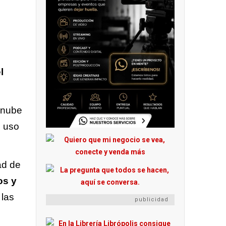
l
a nube
n uso
ad de
os y
 las
publicidad