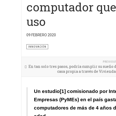
computador que 
uso
09 FEBRERO 2020
El estudio encontró que el 100% de las PyMEs en e
INNOVACIÓN
PREVIOU
En tan solo tres pasos, podría cumplir su sueño 
casa propia a través de Vivienda
Un estudio
[1]
comisionado por Inte
Empresas (PyMEs) en el país gas
computadores de más de 4 años de