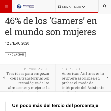
ESTÁ AQUÍ:
INNOVACIÓN
23
NEW ARTICLES
46% de los ‘Gamers’ en
el mundo son mujeres
La participación de las mujeres en la industria gamer ha
12 ENERO 2020
tenido impactos positivos
INNOVACIÓN
PREVIOUS ARTICLE
NEXT ARTICLE
Tres ideas para empezar
American Airlines es la
con la transformación
primera aerolínea en
tecnológica de los
probar el modo de
almacenes y mejorar la
intérprete del Asistente
atención a los clientes
de Google
Un poco más del tercio del porcentaje