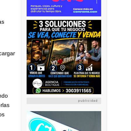
as
cargar
ando
publicidad
rlas
os