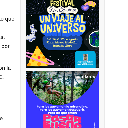
to que
s,
 por
on la
C.
de