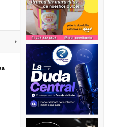
ras
sa