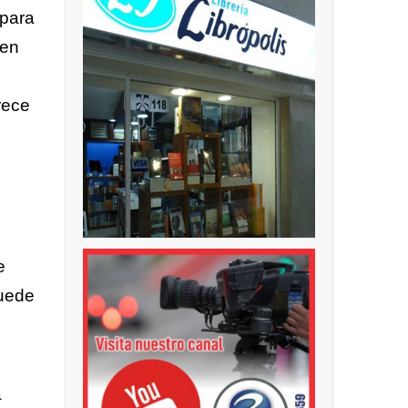
 para
den
s
rece
e
puede
a