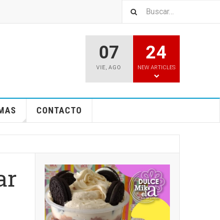
07
24
VIE
,
AGO
NEW ARTICLES
EMAS
CONTACTO
ar