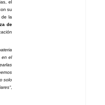
as, el
con su
 de la
za de
cación
ateria
 en el
earlas
 hemos
o solo
ares”
,