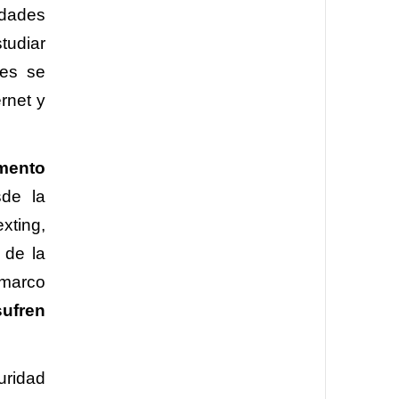
idades
tudiar
des se
rnet y
umento
sde la
xting,
 de la
 marco
sufren
uridad