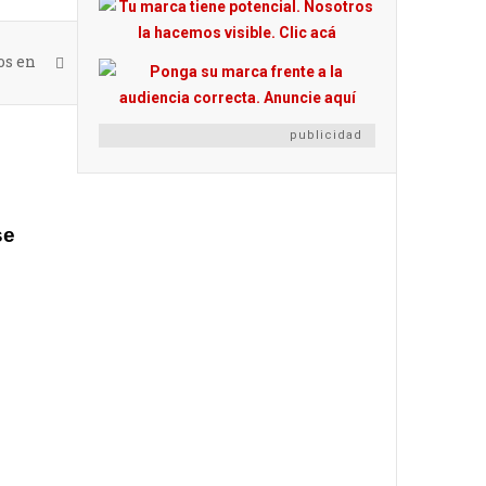
os en
publicidad
se