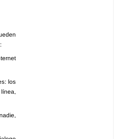
pueden
:
ternet
s: los
línea,
nadie,
ialogo