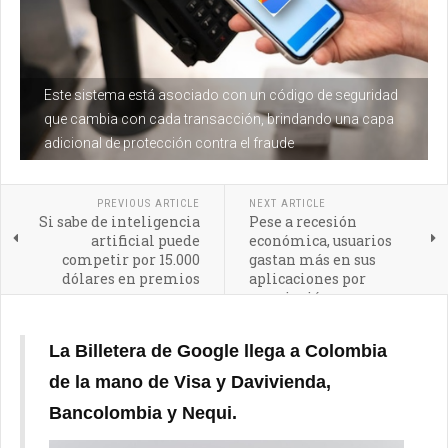
Este sistema está asociado con un código de seguridad
que cambia con cada transacción, brindando una capa
adicional de protección contra el fraude
PREVIOUS ARTICLE
NEXT ARTICLE
Si sabe de inteligencia
Pese a recesión
artificial puede
económica, usuarios
competir por 15.000
gastan más en sus
dólares en premios
aplicaciones por
suscripción
La Billetera de Google llega a Colombia
de la mano de Visa y Davivienda,
Bancolombia y Nequi.